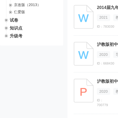
京改版（2013）
2014届
仁爱版
2021
试卷
ID：783030
知识点
升级考
沪教版初中
2020
ID：668430
沪教版初中化
2020
ID：
700779