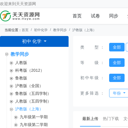
欢迎来到
天天资源网
首页
试卷
同步
当前位置：
首页
初中化学
教学同步
沪教版（上海）
初中 化学
类型
：
全部
教学同步
等级
：
全部
人教版
科粤版（2012）
初中年级
：
全部
鲁教版
沪教版（全国）
更多筛选
：
年份
鲁教版（五四学制）
人教版（五四学制）
沪教版（上海）
九年级第一学期
(current)
最新上传
热门下载
文
九年级第二学期