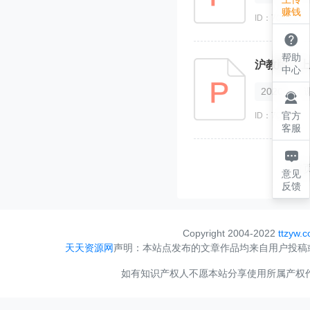
赚钱
ID：700626

帮助
沪教版（上
中心
2020

官方
ID：700610
客服

首
意见
反馈
Copyright 2004-2022
ttzyw.
天天资源网
声明：本站点发布的文章作品均来自用户投稿
如有知识产权人不愿本站分享使用所属产权作品，